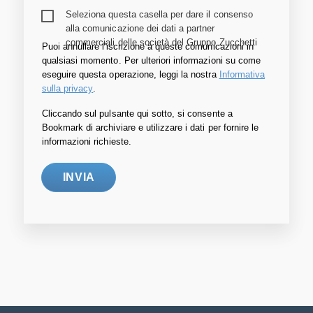
Seleziona questa casella per dare il consenso
alla comunicazione dei dati a partner
commerciali delle società del Gruppo Zucchetti
Puoi annullare l'iscrizione a queste comunicazioni in
qualsiasi momento. Per ulteriori informazioni su come
eseguire questa operazione, leggi la nostra
Informativa
sulla privacy
.
Cliccando sul pulsante qui sotto, si consente a
Bookmark di archiviare e utilizzare i dati per fornire le
informazioni richieste.